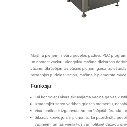
Mašīna pieņem lineāru pudeles padevi, PLC programma
un nomest vāciņu. Viengalvu mašīna divkāršās darbības
vāciņu. Skrūvējamais vāciņš pieņem gaisa izplešanās ti
nesabojās pudeles vāciņu, mašīna ir piemērota mucas
Funkcija
Lai kontrolētu visas skrūvējamā vāciņa galvas kustī
Izmantojiet servo vadības griezes momentu, nesabo
Visa mašīna ir izgatavota no nerūsējošā tērauda, un 
Siksnas konveijers ir pieņemts, lai papildinātu pude
vāciņiem, un tas vienlaikus var nofiksēt dažādu iz