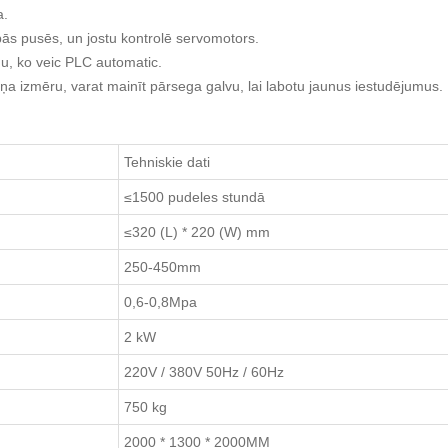
a.
abās pusēs, un jostu kontrolē servomotors.
u, ko veic PLC automatic.
ņa izmēru, varat mainīt pārsega galvu, lai labotu jaunus iestudējumus.
Tehniskie dati
≤1500 pudeles stundā
≤320 (L) * 220 (W) mm
250-450mm
0,6-0,8Mpa
2 kW
220V / 380V 50Hz / 60Hz
750 kg
2000 * 1300 * 2000MM