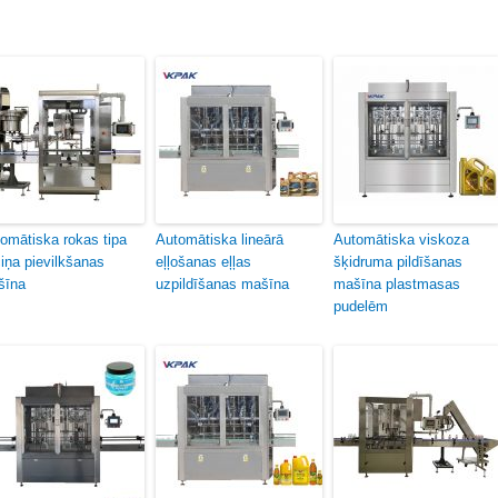
omātiska rokas tipa
Automātiska lineārā
Automātiska viskoza
iņa pievilkšanas
eļļošanas eļļas
šķidruma pildīšanas
šīna
uzpildīšanas mašīna
mašīna plastmasas
pudelēm