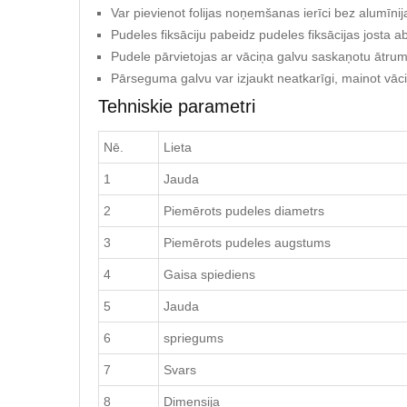
Var pievienot folijas noņemšanas ierīci bez alumīnij
Pudeles fiksāciju pabeidz pudeles fiksācijas josta 
Pudele pārvietojas ar vāciņa galvu saskaņotu ātrum
Pārseguma galvu var izjaukt neatkarīgi, mainot vāci
Tehniskie parametri
Nē.
Lieta
1
Jauda
2
Piemērots pudeles diametrs
3
Piemērots pudeles augstums
4
Gaisa spiediens
5
Jauda
6
spriegums
7
Svars
8
Dimensija