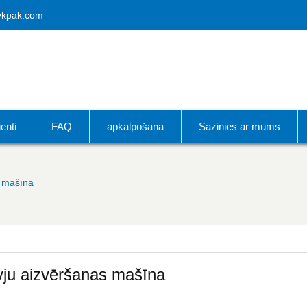
vkpak.com
ienti
FAQ
apkalpošana
Sazinies ar mums
s mašīna
vju aizvēršanas mašīna