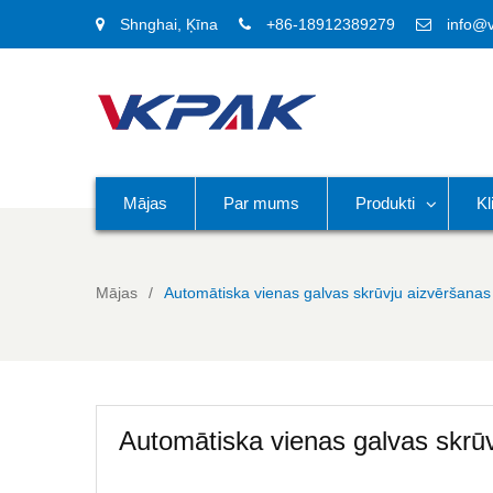
Shnghai, Ķīna
+86-18912389279
info@
Mājas
Par mums
Produkti
Kl
Mājas
Automātiska vienas galvas skrūvju aizvēršana
Automātiska vienas galvas skrū