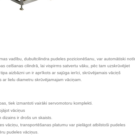
s vadību, dubultcilindra pudeles pozicionēšanu, var automātiski notīr
 celšanas cilindrā, lai vispirms satvertu vāku, pēc tam uzskrūvējiet
pa aizbāzni un ir aprīkots ar sajūga ierīci, skrūvējamais vāciņš
 ar lielu diametru skrūvējamajam vāciņam.
bas, tiek izmantoti vairāki servomotoru komplekti.
jājot vāciņus
dizains ir drošs un skaists.
les vāciņu, transportēšanas platumu var pielāgot atbilstoši pudeles
mēru pudeles vāciņus.