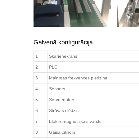
Galvenā konfigurācija
1
Skārienekrāns
2
PLC
3
Mainīgas frekvences piedziņa
4
Sensors
5
Servo motors
6
Strāvas slēdzis
7
Elektromagnētiskais vārsts
8
Gaisa cilindrs