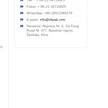
Tālr .: + 86-21-34710825
Fakss: + 86-21-34710825
WhatsApp: +86-18912389279
E-pasts:
info@vkpak.com
Pievienot: Rūpnīca Nr. 6, Tie Feng
Road Nr. 477, Baoshan rajons,
Šanhaja, Ķīna.
īt