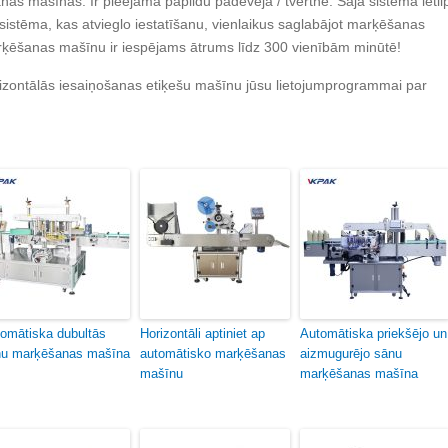
as mašīnas. Ir pieejama papildu padevēja / tvertne. Šajā sistēmā ietil
s sistēma, kas atvieglo iestatīšanu, vienlaikus saglabājot marķēšanas
marķēšanas mašīnu ir iespējams ātrums līdz 300 vienībām minūtē!
orizontālās iesaiņošanas etiķešu mašīnu jūsu lietojumprogrammai par
omātiska dubultās
Horizontāli aptiniet ap
Automātiska priekšējo un
nu marķēšanas mašīna
automātisko marķēšanas
aizmugurējo sānu
mašīnu
marķēšanas mašīna