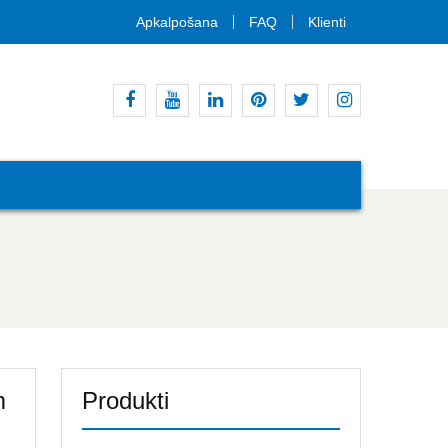
Apkalpošana
FAQ
Klienti
Facebook
Youtube
Linkedin
Pinterest
Twitter
Instagram
m
Produkti