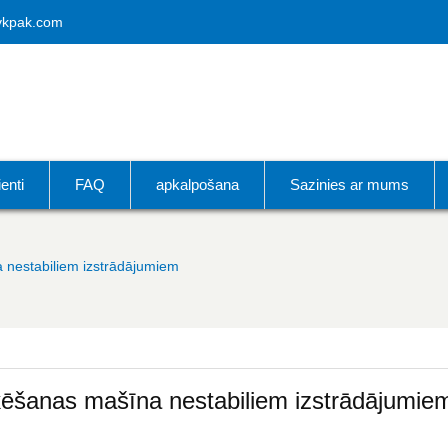
vkpak.com
ienti
FAQ
apkalpošana
Sazinies ar mums
 nestabiliem izstrādājumiem
rķēšanas mašīna nestabiliem izstrādājumie