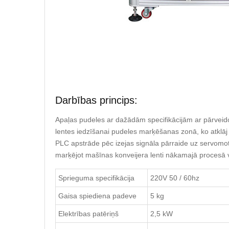
Darbības princips:
Apaļas pudeles ar dažādām specifikācijām ar pārvei
lentes iedzīšanai pudeles marķēšanas zonā, ko atklāj 
PLC apstrāde pēc izejas signāla pārraide uz servomoto
marķējot mašīnas konveijera lenti nākamajā procesā v
Sprieguma specifikācija
220V 50 / 60hz
Gaisa spiediena padeve
5 kg
Elektrības patēriņš
2,5 kW