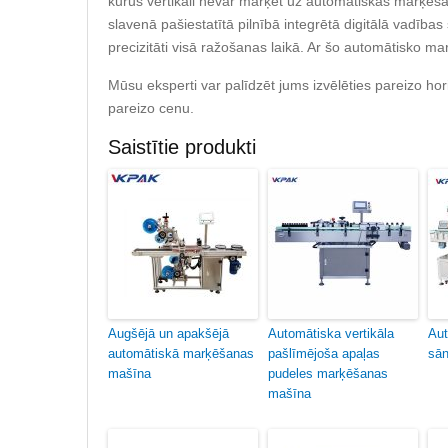
kurus vertikāli nevar marķēt uz automātiskās marķēšan
slavenā pašiestatītā pilnībā integrētā digitālā vadība
precizitāti visā ražošanas laikā. Ar šo automātisko 
Mūsu eksperti var palīdzēt jums izvēlēties pareizo h
pareizo cenu.
Saistītie produkti
Augšējā un apakšējā
Automātiska vertikāla
Aut
automātiskā marķēšanas
pašlīmējoša apaļas
sā
mašīna
pudeles marķēšanas
mašīna