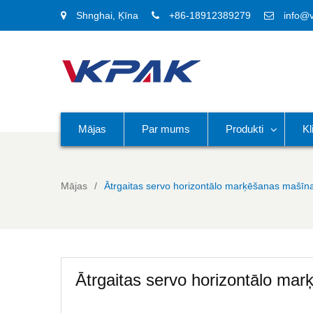
Shnghai, Ķīna
+86-18912389279
info@
Mājas
Par mums
Produkti
Kl
Mājas
Ātrgaitas servo horizontālo marķēšanas mašīna
Ātrgaitas servo horizontālo ma