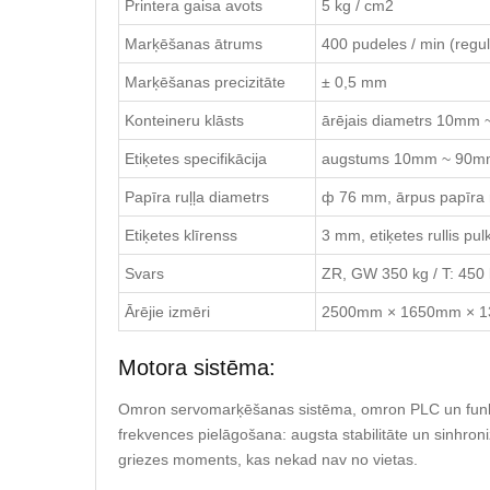
Printera gaisa avots
5 kg / cm2
Marķēšanas ātrums
400 pudeles / min (regu
Marķēšanas precizitāte
± 0,5 mm
Konteineru klāsts
ārējais diametrs 10m
Etiķetes specifikācija
augstums 10mm ~ 90m
Papīra ruļļa diametrs
ф 76 mm, ārpus papīra
Etiķetes klīrenss
3 mm, etiķetes rullis pul
Svars
ZR, GW 350 kg / T: 450
Ārējie izmēri
2500mm × 1650mm × 
Motora sistēma:
Omron servomarķēšanas sistēma, omron PLC un funk
frekvences pielāgošana: augsta stabilitāte un sinhroni
griezes moments, kas nekad nav no vietas.