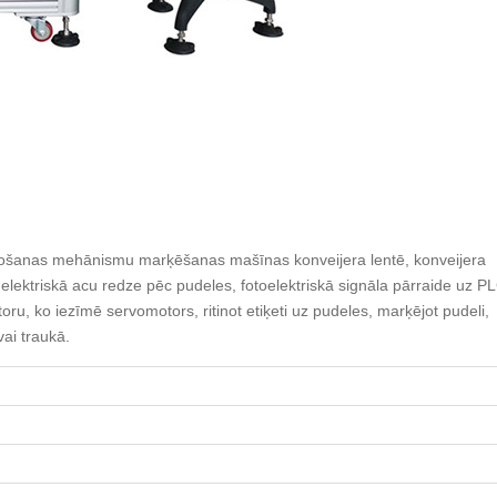
došanas mehānismu marķēšanas mašīnas konveijera lentē, konveijera
elektriskā acu redze pēc pudeles, fotoelektriskā signāla pārraide uz P
ru, ko iezīmē servomotors, ritinot etiķeti uz pudeles, marķējot pudeli,
ai traukā.