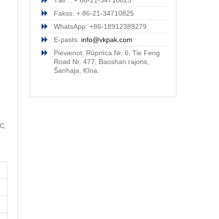
Tālr .: + 86-21-34710825
Fakss: + 86-21-34710825
WhatsApp: +86-18912389279
E-pasts:
info@vkpak.com
Pievienot: Rūpnīca Nr. 6, Tie Feng
Road Nr. 477, Baoshan rajons,
Šanhaja, Ķīna.
LC,