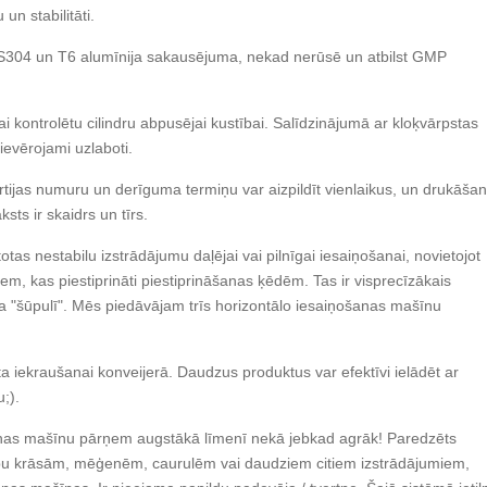
un stabilitāti.
US304 un T6 alumīnija sakausējuma, nekad nerūsē un atbilst GMP
i kontrolētu cilindru abpusējai kustībai. Salīdzinājumā ar kloķvārpstas
ievērojami uzlaboti.
ijas numuru un derīguma termiņu var aizpildīt vienlaikus, un drukāša
ksts ir skaidrs un tīrs.
tas nestabilu izstrādājumu daļējai vai pilnīgai iesaiņošanai, novietojot
iem, kas piestiprināti piestiprināšanas ķēdēm. Tas ir visprecīzākais
tņa "šūpulī". Mēs piedāvājam trīs horizontālo iesaiņošanas mašīnu
a iekraušanai konveijerā. Daudzus produktus var efektīvi ielādēt ar
;).
anas mašīnu pārņem augstākā līmenī nekā jebkad agrāk! Paredzēts
pu krāsām, mēģenēm, caurulēm vai daudziem citiem izstrādājumiem,