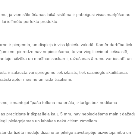
jumu, ja vien sāknēšanas laikā sistēma ir pabeigusi visus marķēšanas
ai ielīmētu perfektu produktu.
ne ir pieņemta, un displejs ir viss ķīniešu valodā. Kamēr darbība tiek
umiem, pieredze nav nepieciešama, to var viegli ievietot tiešsaistē,
ntojot cilvēka un mašīnas saskarni, ražošanas ātrumu var iestatīt un
josla ir salauzta vai spriegums tiek izlaists, tiek sasniegts skaitīšanas
mātiski aptur mašīnu un rada trauksmi.
ms, izmantojot īpašu teflona materiālu, izturīgs bez nodiluma.
as precizitāte ir tikpat liela kā ± 5 mm, nav nepieciešams mainīt dažād
iegli pielāgojamas un labākas nekā citiem zīmoliem.
standartizētu moduļu dizainu ar pilnīgu savstarpēju aizvietojamību un