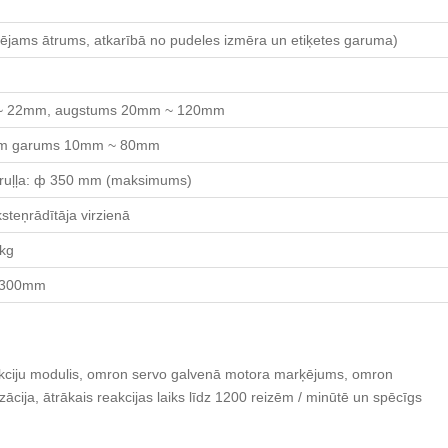
lējams ātrums, atkarībā no pudeles izmēra un etiķetes garuma)
m ~ 22mm, augstums 20mm ~ 120mm
m garums 10mm ~ 80mm
 ruļļa: ф 350 mm (maksimums)
ksteņrādītāja virzienā
 kg
1300mm
ciju modulis, omron servo galvenā motora marķējums, omron
zācija, ātrākais reakcijas laiks līdz 1200 reizēm / minūtē un spēcīgs