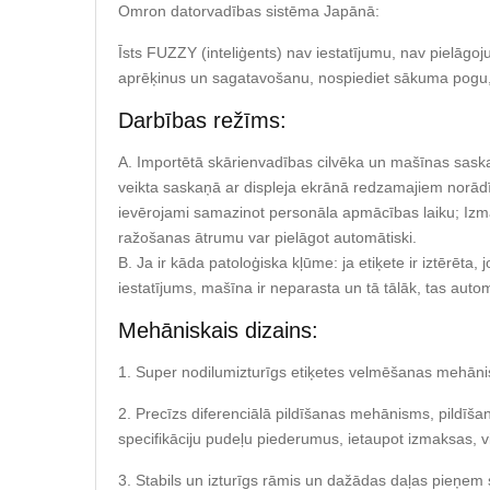
Omron datorvadības sistēma Japānā:
Īsts FUZZY (inteliģents) nav iestatījumu, nav pielāgo
aprēķinus un sagatavošanu, nospiediet sākuma pogu, l
Darbības režīms:
A. Importētā skārienvadības cilvēka un mašīnas saskar
veikta saskaņā ar displeja ekrānā redzamajiem norādīj
ievērojami samazinot personāla apmācības laiku; Izma
ražošanas ātrumu var pielāgot automātiski.
B. Ja ir kāda patoloģiska kļūme: ja etiķete ir iztērēta, 
iestatījums, mašīna ir neparasta un tā tālāk, tas auto
Mehāniskais dizains:
1. Super nodilumizturīgs etiķetes velmēšanas mehānis
2. Precīzs diferenciālā pildīšanas mehānisms, pildīšan
specifikāciju pudeļu piederumus, ietaupot izmaksas, v
3. Stabils un izturīgs rāmis un dažādas daļas pieņem 